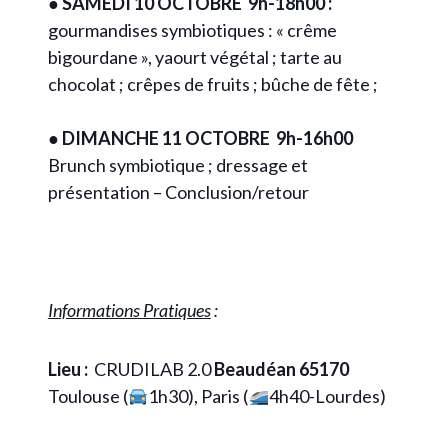
●
SAMEDI 10 OCTOBRE 9h-18h00 :
gourmandises symbiotiques : « crême
bigourdane », yaourt végétal ; tarte au
chocolat ; crêpes de fruits ; bûche de fête ;
●
DIMANCHE 11 OCTOBRE 9h-16h00
Brunch symbiotique ; dressage et
présentation – Conclusion/retour
Informations Pratiques
:
Lieu :
CRUDILAB 2.0
Beaudéan 65170
Toulouse (
1h30), Paris (
4h40-Lourdes)