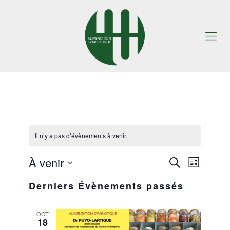
Il n’y a pas d’évènements à venir.
À venir
Navigatio
Recherche
Recherche
Liste
de
Sélectionnez
et
vues
Derniers Évènements passés
une
Évènemen
date.
navigation
de
OCT
18