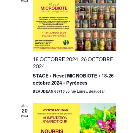
vues
2024
Évènements
18 OCTOBRE 2024
26 OCTOBRE
-
2024
STAGE • Reset MICROBIOTE • 18-26
octobre 2024 • Pyrénées
BEAUDEAN 65710
35 rue Larrey, Beaudéan
JUIL
20
2024