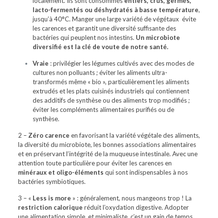
localement. Ils sont consommés
entiers, crus, germés,
lacto-fermentés ou déshydratés à basse température
,
jusqu’à 40°C. Manger une large variété de végétaux
évite
les carences et garantit une diversité suffisante des
bactéries qui peuplent nos intestins.
Un microbiote
diversifié est la clé de voute de notre santé.
Vraie
: privilégier les légumes cultivés avec des modes de
cultures non polluants ; éviter les aliments ultra-
transformés même « bio », particulièrement les aliments
extrudés et les plats cuisinés industriels qui contiennent
des additifs de synthèse ou des aliments trop modifiés ;
éviter les compléments alimentaires purifiés ou de
synthèse.
2 –
Zéro carence
en favorisant la variété végétale des aliments,
la diversité du microbiote, les bonnes associations alimentaires
et en préservant l’intégrité de la muqueuse intestinale. Avec une
attention toute particulière pour éviter les carences en
minéraux et oligo-éléments
qui sont indispensables à nos
bactéries symbiotiques.
3 – «
Less is more
» : généralement, nous mangeons trop ! La
restriction calorique
réduit l’oxydation digestive. Adopter
une alimentation simple, et minimaliste, c’est un gain de temps,