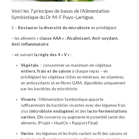
Voici les 7 principes de bases de l’Alimentation
Symbiotique du Dr M-F Puyo-Lartigue.
1 –
Restaurer la diversité du microbiote
en privilégiant
– les aliments
« classe AAA » : Alcalinisant, Anti-oxydant,
Anti-inflammatoire
– en suivant
la règle des 4 « V »
:
Végétale
:
consommer un maximum de végétaux
entiers, frais et de saison
à chaque repas – en
privilégiant les végétaux riches en minéraux, en vitamines,
en antioxydants et en fibres GAM, digestibles uniquement
par les bactéries du microbiote.
Vivante
:
l’Alimentation Symbiotique apporte
suffisamment de bactéries vivantes avec des légumes frais
crus
(
microbiote endogène
) et des
lacto-fermentations
variées
. Elle conserve ou augmente le potentiel santé des
aliments. (
Projet « HeatOx » Rapport Final)
Variée
: les légumes et les fruits varient au fil des saisons et