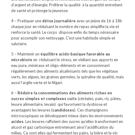
d’argent et d’énergie. Préférer la qualité
à la quantité entretient
de santé et prolonge la jeunesse.
4 – Pratiquer une
détox journalière
avec un jeûne de 16 à 18h
chaque jour en réduisant le nombre de repas simplifie la vie et
renforce la santé. Le corps
dispose enfin du temps nécessaire
pour accomplir son nettoyage. C’est une habitude simple et
salutaire.
5 – Maintenir un
équilibre acido-basique favorable au
microbiote
en
réduisant le stress, en viellant aux apports en
eau pure, minéraux et oligo-éléments et en consommant
régulièrement des aliments alcalinisants tels que les végétaux
verts, les algues, les graines germées, la spiruline de qualité, mais
aussi l’argile verte et le Nigari.
6 –
Réduire la consommations des aliments riches en
sucres simples et complexes cuits
(céréales, pain, riz, pâtes,
levure alimentaire, levain)
qui favorisent la dysbiose et
avantagent les levures (
candidoses
). Ces champignons
microscopiques se développent mieux dans les environnements
acides
. Les levures raffolent des sucres qu’elles transforment en
alcool et gaz carbonique entretenant ainsi l’acidification du
milieu. Ce sont elles qui fermentent les pains, la bière et le vin